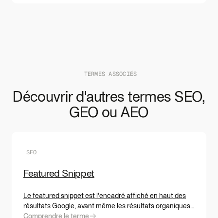
TERMES ASSOCIÉS
Découvrir d'autres termes SEO,
GEO ou AEO
SEO
Featured Snippet
Le featured snippet est l'encadré affiché en haut des
résultats Google, avant même les résultats organiques
classiques, ce qu'on appelle la position zéro. Mais en
Comprendre le terme