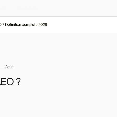
este
Ressources
 ? Définition complète 2026
3
min
AEO ?
6