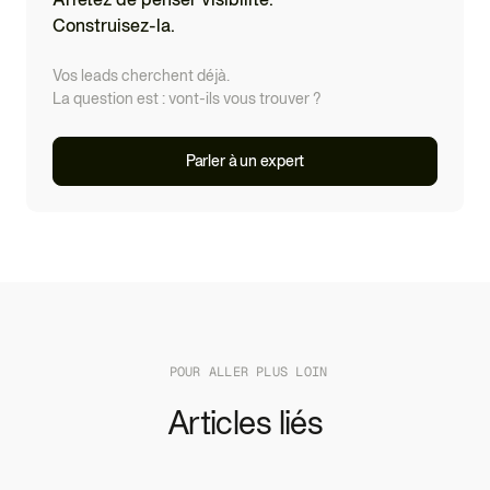
des modèles. Mais cette forme d'autorité ne se mesure
Construisez-la.
pas avec un score DA : elle se construit par les
mentions, citations et liens éditoriaux
.
Vos leads cherchent déjà.
La question est : vont-ils vous trouver ?
Parler à un expert
POUR ALLER PLUS LOIN
Articles liés