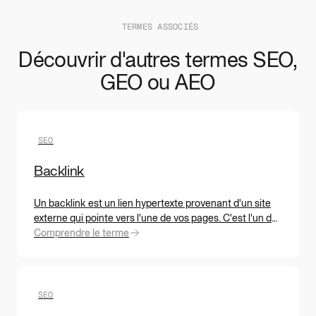
TERMES ASSOCIÉS
Découvrir d'autres termes SEO,
GEO ou AEO
SEO
Backlink
Un backlink est un lien hypertexte provenant d'un site
externe qui pointe vers l'une de vos pages. C'est l'un des
facteurs de classement les plus stables dans l'histoire
Comprendre le terme
de Google. En 2026, la qualité prime plus que jamais sur
la quantité, et les backlinks éditoriaux jouent aussi un
rôle indirect dans la visibilité au sein des LLMs.
SEO